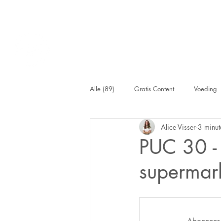
Alle (89)
Gratis Content
Voeding
Alice Visser
3 minut
BloedCheck
PUC 30 - 
supermar