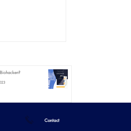
 Biohacken?
023
ntermitted Fasting
Contact