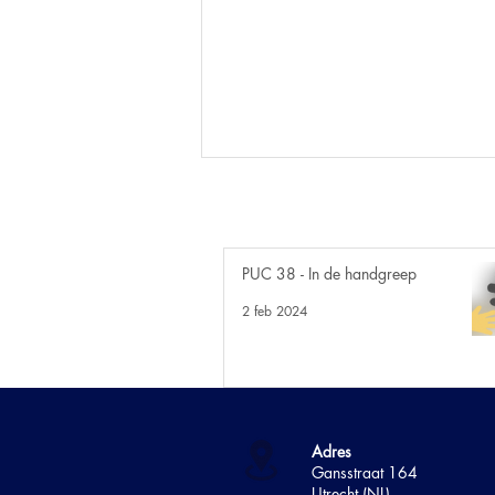
PUC 38 - In de handgreep
7. Bloed - Suiker
2 feb 2024
Adres
Gans
straat 164
Utrecht (NL)