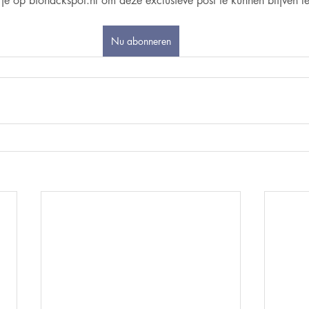
je op biohackspot.nl om deze exclusieve post te kunnen blijven l
Nu abonneren