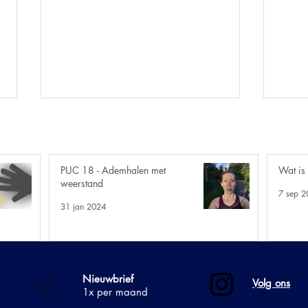
PUC 18 - Ademhalen met
Wat is
weerstand
7 sep 2
12. I
31 jan 2024
8. De verbrandingsoven in
jouw lichaam
Nieuwbrief
Volg ons
1x per maand