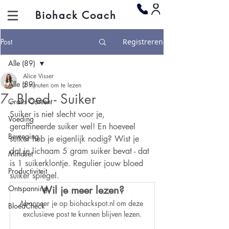
Biohack Coach
Post
Registreren
Alle (89)
Alice Visser
Alle (89)
2 minuten om te lezen
7. Bloed - Suiker
Gratis Content
Suiker is niet slecht voor je, 
Voeding
geraffineerde suiker wel! En hoeveel 
Beweging
suiker heb je eigenlijk nodig? Wist je 
dat je lichaam 5 gram suiker bevat - dat 
Mindset
is 1 suikerklontje. Regulier jouw bloed 
Productiviteit
suiker spiegel.
Ontspanning
Wil je meer lezen?
Abonneer je op biohackspot.nl om deze 
BloedCheck
exclusieve post te kunnen blijven lezen.