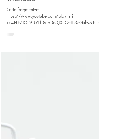
Alice Visser
15 okt 2021
2 minuten om te lezen
PUC4: Inspirerende films en
kijksnacks
Korte fragmenten:
https://www.youtube.com/playlist?
list=PLE7IQu9UYTfDvTaDo0J0tLQEID3cGuhyS Films
& documentaires:...