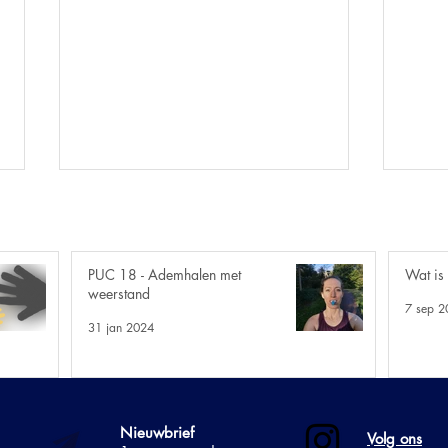
PUC 18 - Ademhalen met
Wat is
weerstand
7 sep 2
31 jan 2024
13. Micro Movements - elke
PUC 
dag in beweging
lich
weeg
Nieuwbrief
gewi
Volg ons