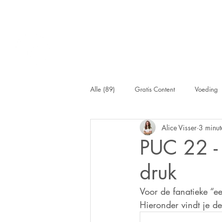
Alle (89)
Gratis Content
Voeding
Alice Visser
3 minut
BloedCheck
PUC 22 - 
druk
Voor de fanatieke “ee
Hieronder vindt je de