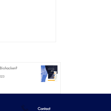
 Biohacken?
023
17 - De
aamscompositie
schaal - meer dan
cht.
Contact