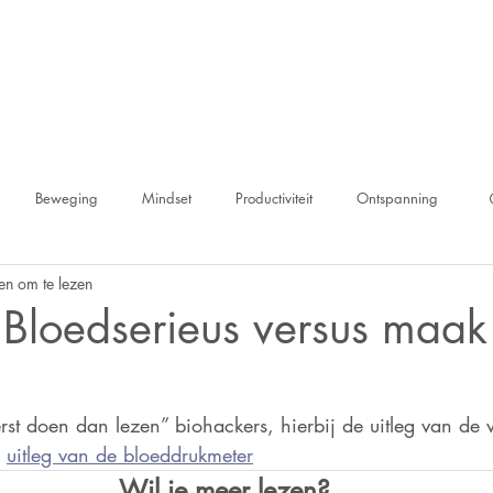
WAT IS BIOHACKEN ?
KENNISCENTRUM
Beweging
Mindset
Productiviteit
Ontspanning
en om te lezen
Bloedserieus versus maak 
rst doen dan lezen” biohackers, hierbij de uitleg van de
 
uitleg van de bloeddrukmeter
Wil je meer lezen?