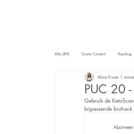
Alle (89)
Gratis Content
Voeding
Alice Visser
1 minut
BloedCheck
PUC 20 -
Gebruik de KetoScan 
bijpassende biohack 
Abonneer 