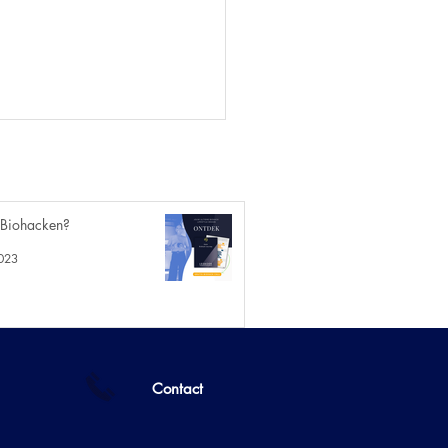
 Biohacken?
023
ntermitted Fasting
Contact