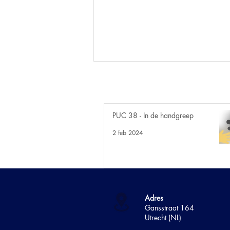
PUC 38 - In de handgreep
7. Bloed - Suiker
2 feb 2024
Adres
Gans
straat 164
Utrecht (NL)