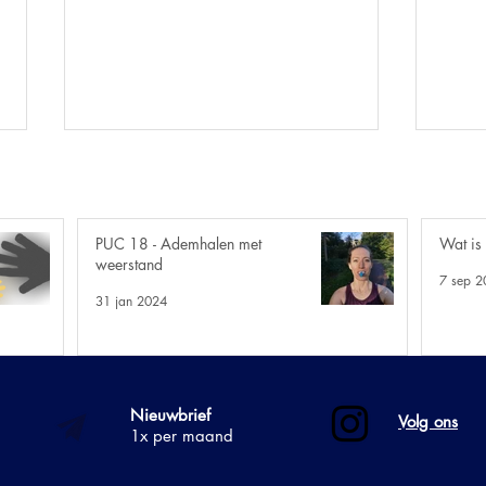
PUC 18 - Ademhalen met
Wat is
weerstand
7 sep 2
12. I
31 jan 2024
8. De verbrandingsoven in
jouw lichaam
Nieuwbrief
Volg ons
1x per maand