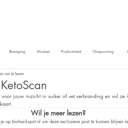
WAT IS BIOHACKEN ?
KENNISCENTRUM
Beweging
Mindset
Productiviteit
Ontspanning
en om te lezen
 KetoScan
voor jouw inzicht in suiker of vet verbranding en vul ze 
kaart.
Wil je meer lezen?
je op biohackspot.nl om deze exclusieve post te kunnen blijven l