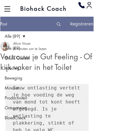
Biohack Coach
Post
Registreren
Alle (89)
Alice Visser
Alle (89)
4 minuten om te lezen
Vertrouw je Gut Feeling - Of
Gratis Content
kijk vaker in het Toilet
Voeding
Beweging
Mindset
Jouw ontlasting vertelt 
je hoe voeding de weg 
Productiviteit
van mond tot kont heeft 
Ontspanning
afgelegd. Is je 
ontlasting te 
BloedCheck
plakkering, stinkt of 
heb je vele WC 