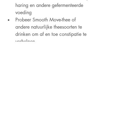
haring en andere gefermenteerde 
voeding
Probeer Smooth Move-thee of 
andere natuurlijke theesoorten te 
drinken om af en toe constipatie te 
verhelpen.
Inname van spijsverteringsenzymen.
Vertrouw jij nu op je GUT FEELING?
Overzicht Urine aanpak voeding
Dompel de test strip in jouw urine voor 1 
seconde en lees de kleuren in 5-10 
seconde af. Match jouw kleuren met de 
onderstaande kleur tabel.
Een gezond alkalisch niveau is tussen 
de: 6.75 - 7.25.