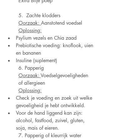
Extra Blije poep  
5.  Zachte klodders 
Oorzaak: 
Aanstotend voedsel
Oplossing:
Psylium vezels en Chia zaad
Prebiotische voeding: knoflook, uien 
en bananen
Insuline (suplement)
6. Papperig 
Oorzaak: 
Voedselgevoeligheden 
of allergieen
Oplossing:
Check je voeding en zoek uit welke 
gevoeligheid je hebt ontwikkeld. 
Voor de hand liggend kan zijn: 
alcohol, fastfood, zuivel, gluten, 
soja, mais of eieren.
7. Papperig of kleurrijk water