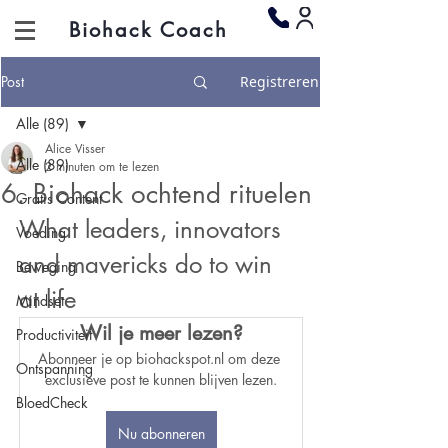
Biohack Coach
Post
Registreren
Alle (89)
Alice Visser
Alle (89)
2 minuten om te lezen
6. Biohack ochtend rituelen
Gratis Content
What leaders, innovators 
Voeding
and mavericks do to win 
Beweging
at life
Mindset
Wil je meer lezen?
Productiviteit
Abonneer je op biohackspot.nl om deze 
Ontspanning
exclusieve post te kunnen blijven lezen.
BloedCheck
Nu abonneren