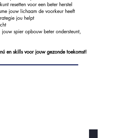
kunt resetten voor een beter herstel
isme jouw lichaam de voorkeur heeft
rategie jou helpt
cht
l jouw spier opbouw beter ondersteunt,
l nú en skills voor jouw gezonde toekomst!
 Points
Online & Offline Co