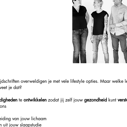
matie.
le integrale
p jouw unieke
.
dschriften overweldigen je met vele lifestyle opties. Maar welke lee
eet je dat?
rdigheden
te
ontwikkelen
zodat jij zelf jouw
gezondheid
kunt
vers
 ons
eiding van jouw lichaam
n uit jouw slaapstudie