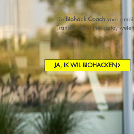
De
Biohack Coach
voor ambi
Transformatie met data, wete
JA, IK WIL BIOHACKEN