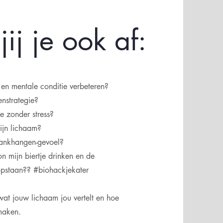
ij je ook af:
 en mentale conditie verbeteren?
nstrategie?
e zonder stress?
ijn lichaam?
bankhangen-gevoel?
n mijn biertje drinken en de
opstaan?? #biohackjekater
 wat jouw lichaam jou vertelt en hoe
maken.