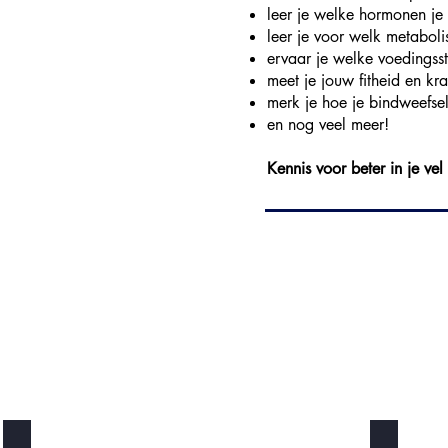
leer je welke hormonen je 
leer je voor welk metabol
ervaar je welke voedingsst
meet je jouw fitheid en kra
merk je hoe je bindweefse
en nog veel meer!
Kennis voor beter in je ve
Focus ON You
400 Data