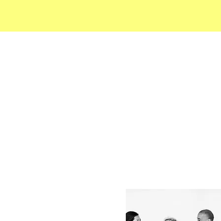
je in:
le uit jezelf halen
het leven.
ven met optimale
de google