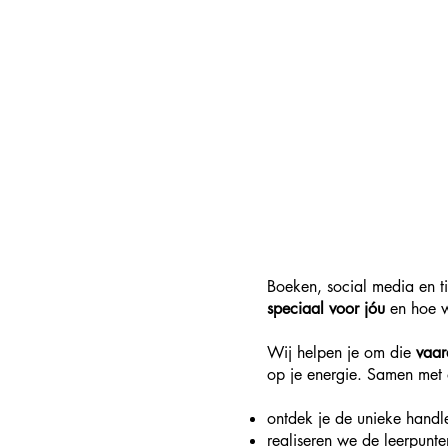
kennisbank van
gezondheidsinfor
Je wilt een optima
aanpak gericht o
lichaamsbehoefte
Boeken, social media en tij
speciaal voor jóu
en hoe w
Wij helpen je om die
vaa
op je energie. Samen met
ontdek je de unieke handl
realiseren we de leerpunte