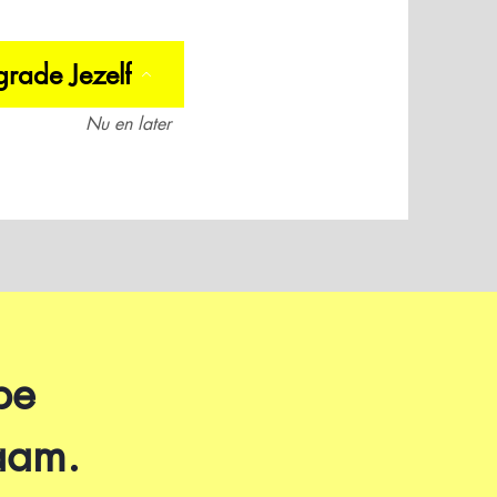
rade Jezelf
Nu en later
pe
aam.