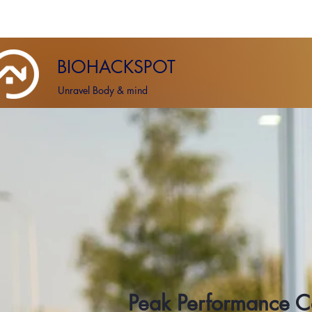
BIOHACKSPOT
Unravel Body & mind
Peak Performance 