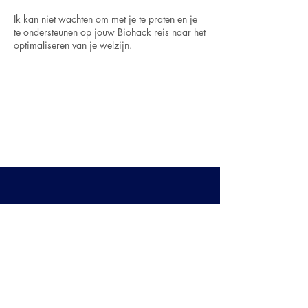
Ik kan niet wachten om met je te praten en je
te ondersteunen op jouw Biohack reis naar het
optimaliseren van je welzijn.
Nieuwbrief
Contact
1x per maand
Adres