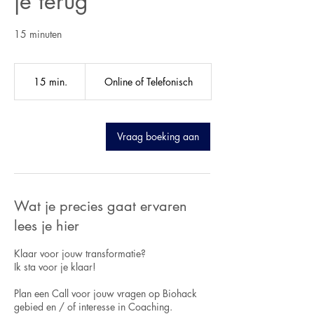
je terug
15 minuten
15 min.
1
Online of Telefonisch
5
m
i
n
Vraag boeking aan
.
Wat je precies gaat ervaren
lees je hier
Klaar voor jouw transformatie?
Ik sta voor je klaar!
Plan een Call voor jouw vragen op Biohack
gebied en / of interesse in Coaching.